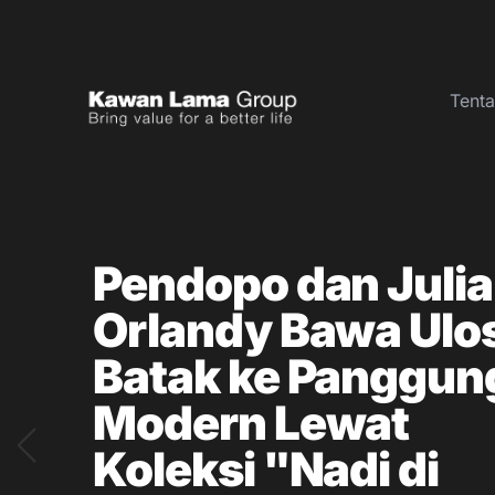
Tent
ID
EN
Tentang Kami
Pendopo dan Julia
Bisnis
Orlandy Bawa Ulo
Keberlanjutan
Ruang Berita
Batak ke Panggun
Investor
Modern Lewat
Koleksi "Nadi di
FAQ