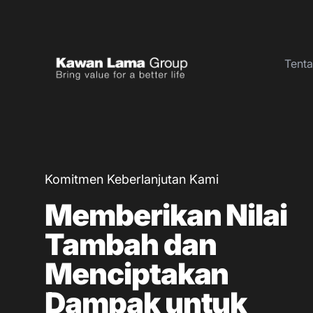
Tent
ID
EN
Tentang Kami
Bisnis
Komitmen Keberlanjutan Kami
Keberlanjutan
Memberikan Nilai
Ruang Berita
Tambah dan
Investor
Menciptakan
Dampak untuk
FAQ