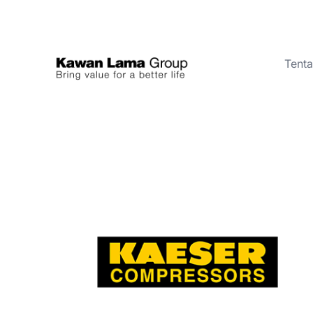
Tent
ID
EN
Tentang Kami
Bisnis
Keberlanjutan
Ruang Berita
Investor
FAQ