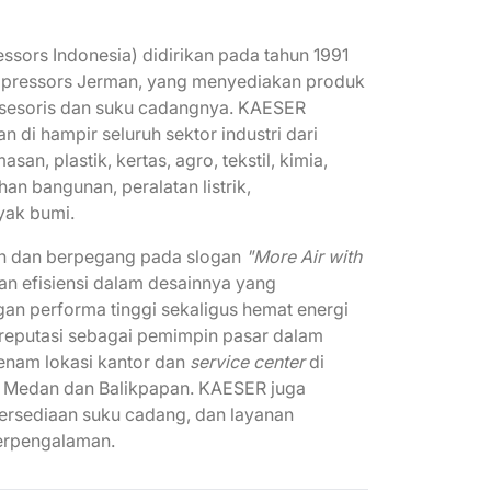
ors Indonesia) didirikan pada tahun 1991
mpressors Jerman, yang menyediakan produk
aksesoris dan suku cadangnya. KAESER
 di hampir seluruh sektor industri dari
n, plastik, kertas, agro, tekstil, kimia,
an bangunan, peralatan listrik,
yak bumi.
n dan berpegang pada slogan
"More Air with
n efisiensi dalam desainnya yang
an performa tinggi sekaligus hemat energi
reputasi sebagai pemimpin pasar dalam
enam lokasi kantor dan
service center
di
, Medan dan Balikpapan. KAESER juga
tersediaan suku cadang, dan layanan
berpengalaman.