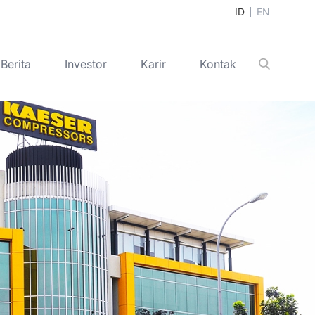
ID
EN
Berita
Investor
Karir
Kontak
Cari
+
+