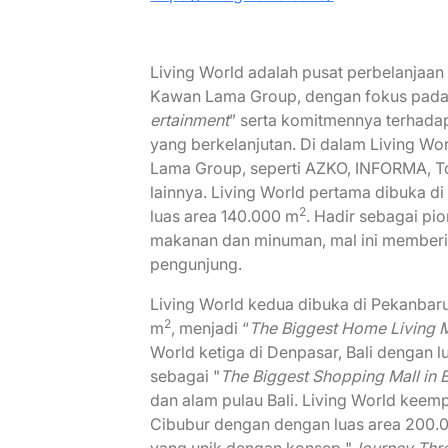
Living World adalah pusat perbelanjaa
Kawan Lama Group, dengan fokus pada
ertainment
” serta komitmennya terhad
yang berkelanjutan. Di dalam Living Wo
Lama Group, seperti AZKO, INFORMA, T
lainnya. Living World pertama dibuka d
2
luas area 140.000 m
. Hadir sebagai pi
makanan dan minuman, mal ini memberi
pengunjung.
Living World kedua dibuka di Pekanbaru
2
m
, menjadi “
The Biggest Home Living M
World ketiga di Denpasar, Bali dengan 
sebagai "
The Biggest Shopping Mall in B
dan alam pulau Bali. Living World keem
Cibubur dengan dengan luas area 200.
yang unik dengan konsep "
Journey Thr