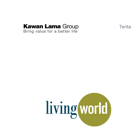
Tent
ID
EN
Tentang Kami
Bisnis
Keberlanjutan
Ruang Berita
Investor
FAQ