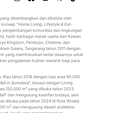
n yang dikembangkan dan dikelola oleh
 konsep “
Home Living, Lifestyle & Eat-
ap pengembangan komunitas dan lingkungan
rld, hadir berbagai merek usaha dari Kawan
oys Kingdom, Pendopo, Chatime, dan
i Alam Sutera, Tangerang tahun 2011 dengan
onir yang memfokuskan lantai dasarnya untuk
kan pengalaman kuliner menarik bagi para
, Riau tahun 2018 dengan luas area 90.000
all in Sumatera
”, disusul dengan Living
luas 120.000 m² yang dibuka tahun 2023
ali
" dan mengusung kearifan budaya, seni
pat dibuka pada tahun 2024 di Kota Wisata
2
000 m
dan mengusung desain arsitektur
ough Java
" yang mengedepankan