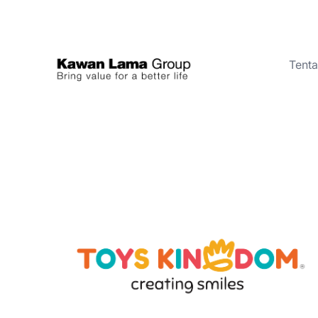
Tent
ID
EN
Tentang Kami
Bisnis
Keberlanjutan
Ruang Berita
Investor
FAQ