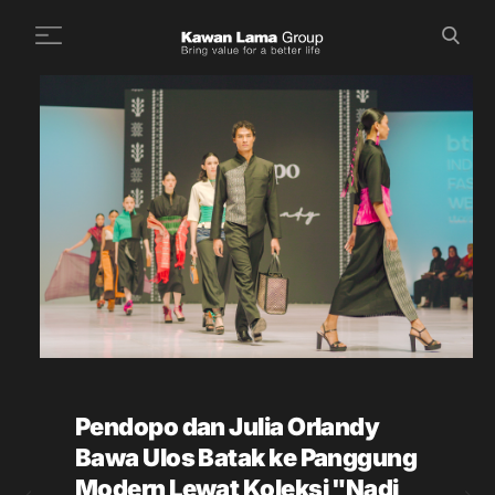
ID
EN
Cari
+
Tentang Kami
+
Bisnis
Keberlanjutan
Ruang Berita
Investor
FAQ
Pendopo dan Julia Orlandy
Karir
Bawa Ulos Batak ke Panggung
Hubungi Kami
Modern Lewat Koleksi "Nadi