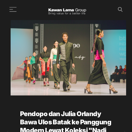
ID
EN
Cari
+
Tentang Kami
+
Bisnis
Keberlanjutan
Ruang Berita
Investor
FAQ
Pendopo dan Julia Orlandy
Karir
Bawa Ulos Batak ke Panggung
Hubungi Kami
Modern Lewat Koleksi "Nadi