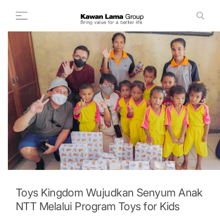
ID
EN
Cari
+
Tentang Kami
+
Bisnis
Keberlanjutan
Ruang Berita
Investor
FAQ
Karir
Toys Kingdom Wujudkan Senyum Anak
NTT Melalui Program Toys for Kids
Hubungi Kami