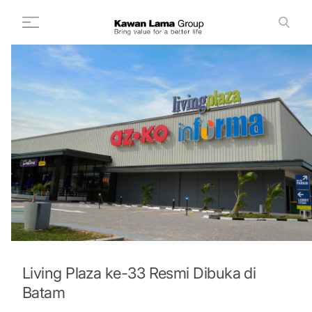
ID
EN
Cari
+
Tentang Kami
+
Bisnis
Keberlanjutan
Ruang Berita
Investor
FAQ
Karir
Living Plaza ke-33 Resmi Dibuka di
Batam
Hubungi Kami