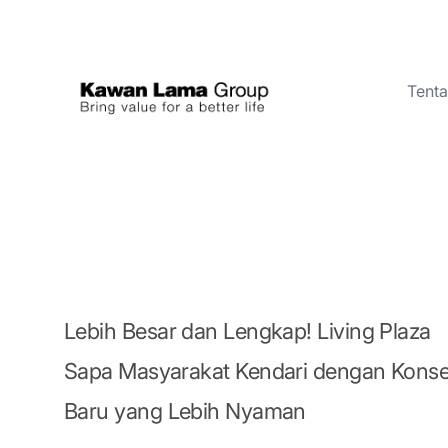
Tent
ID
EN
Tentang Kami
Bisnis
Keberlanjutan
Ruang Berita
Lebih Besar dan Lengkap! Living Plaza
Investor
Sapa Masyarakat Kendari dengan Kons
Baru yang Lebih Nyaman
FAQ