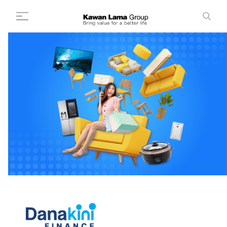
ID
EN
Cari
+
Tentang Kami
+
Bisnis
Keberlanjutan
Ruang Berita
Investor
FAQ
Karir
Hubungi Kami