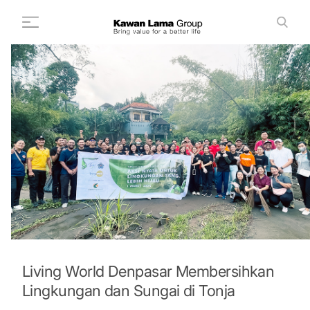
ID
EN
Cari
+
Tentang Kami
+
Bisnis
Keberlanjutan
Ruang Berita
Investor
FAQ
Karir
Living World Denpasar Membersihkan
Lingkungan dan Sungai di Tonja
Hubungi Kami