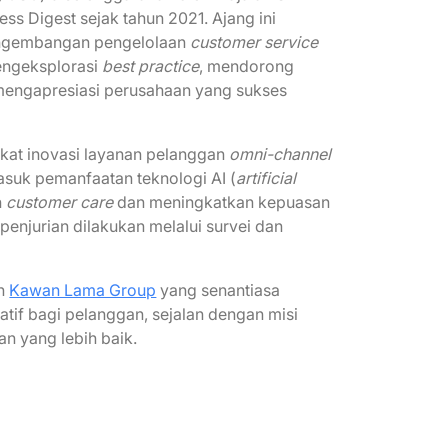
ess Digest sejak tahun 2021. Ajang ini
ngembangan pengelolaan
customer service
engeksplorasi
best practice
, mendorong
 mengapresiasi perusahaan yang sukses
erkat inovasi layanan pelanggan
omni-channel
masuk pemanfaatan teknologi AI (
artificial
n
customer care
dan meningkatkan kepuasan
enjurian dilakukan melalui survei dan
en
Kawan Lama Group
yang senantiasa
tif bagi pelanggan, sejalan dengan misi
n yang lebih baik.