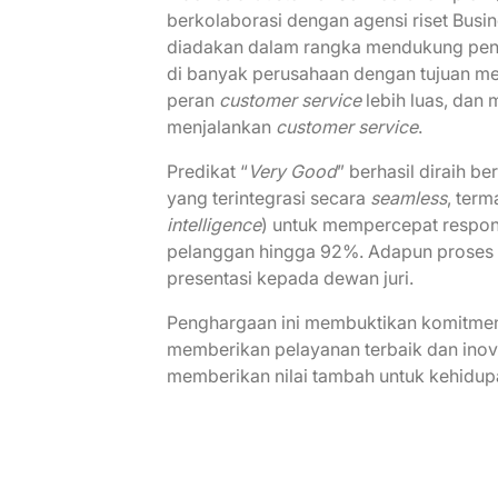
berkolaborasi dengan agensi riset Busin
diadakan dalam rangka mendukung pe
di banyak perusahaan dengan tujuan m
peran
customer service
lebih luas, dan
menjalankan
customer service
.
Predikat “
Very Good
” berhasil diraih b
yang terintegrasi secara
seamless
, ter
intelligence
) untuk mempercepat respo
pelanggan hingga 92%. Adapun proses p
presentasi kepada dewan juri.
Penghargaan ini membuktikan komitm
memberikan pelayanan terbaik dan inova
memberikan nilai tambah untuk kehidupa