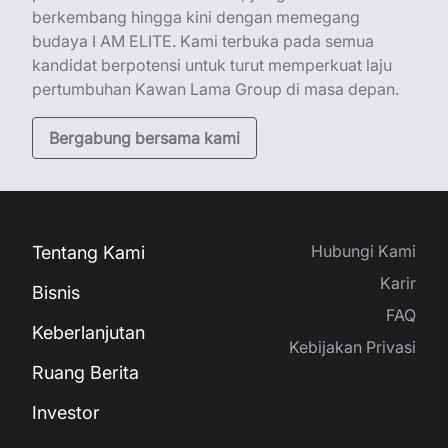
berkembang hingga kini dengan memegang
budaya I AM ELITE. Kami terbuka pada semua
kandidat berpotensi untuk turut memperkuat laju
pertumbuhan Kawan Lama Group di masa depan.
Bergabung bersama kami
Hubungi Kami
Tentang Kami
Karir
Bisnis
FAQ
Keberlanjutan
Kebijakan Privasi
Ruang Berita
Investor