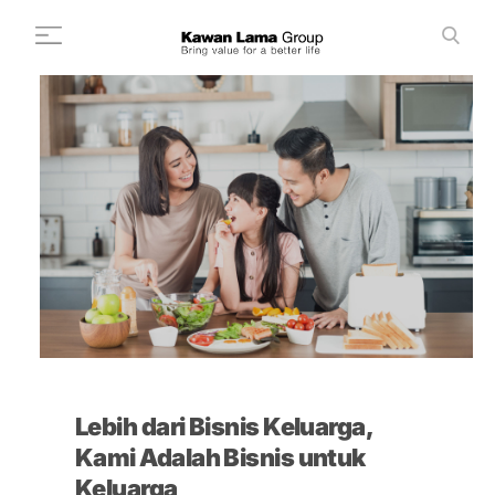
ID
EN
Cari
+
Tentang Kami
+
Bisnis
Keberlanjutan
Ruang Berita
Investor
FAQ
Lebih dari Bisnis Keluarga,
Karir
Kami Adalah Bisnis untuk
Hubungi Kami
Keluarga